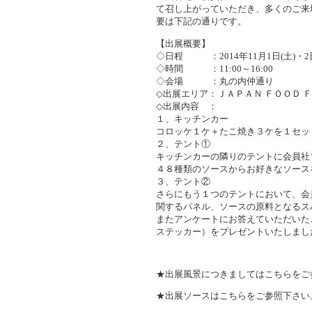
て召し上がっていただき、多くのご来
要は下記の通りです。
【出展概要】
◇日程 ：2014年11月1日(土)・2日
◇時間 ：11:00～16:00
◇会場 ：丸の内仲通り
◇出展エリア：ＪＡＰＡＮ ＦＯＯＤ 
◇出展内容 ：
１、キッチンカー
コロッケ１ケ＋たこ焼き３ケを１セッ
２、テント①
キッチンカーの隣りのテントに会員社
４８種類のソースからお好きなソース
３、テント②
さらにもう１つのテントにおいて、会
関するパネル、ソースの原料となるス
またアンケートにお答えていただいた
ステッカー）をプレゼントいたしまし
★出展風景につきましてはこちらをご
★出展ソースはこちらをご参照