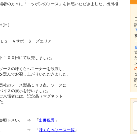
場者の方々に「ニッポンのソース」を体感いただきました。出展概
(日)
ＦＥＳＴＡサポーターズエリア
ト１００円にて販売しました。
ソースの味くらべコーナーを設置し、
を選んでお召し上がりいただきました。
員社のソース製品１４０点、ソースに
パイスの展示を行いました。
ご来場者には、記念品（マグネット
た。
参照下さい。 ⇒ 「
出展風景
」
下さい。 ⇒ 「
味くらべソース一覧
」