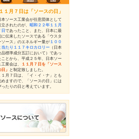
１１月７日は「ソースの日」
日本ソース工業会が任意団体として
設立されたのが、
昭和２２年１１月
７日
であったこと、また、日本に最
初に伝来したソースである「ウスタ
ーソース」のエネルギー量が
１００
ｇ当たり１１７キロカロリー
（日本
食品標準成分五訂において）であっ
たことから、平成２５年、日本ソー
ス工業会は、
１１月７日を「ソース
の日」
と制定致しました。
１１月７日は、
「イ・イ・ナ」
とも
読めますので、「ソースの日」には
ぴったりの日と考えています。